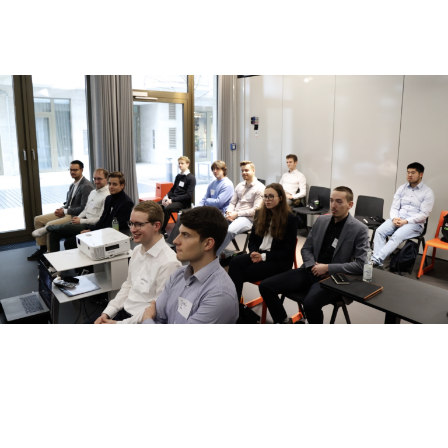
„Als jemand, die bisher nur wenige Berührungspunkte
mit Unternehmensberatungen hatte, bot die HCW eine
hervorragende Gelegenheit, ein klareres Bild von der
Consulting-Branche und insbesondere von einem
potenziellen Arbeitsalltag zu gewinnen. Besonders
bereichernd empfand ich die Gespräche mit anderen
Teilnehmenden und den Beratern, wobei ich es sehr
schätze, dass sie sich sowohl während des offiziellen
Teils als auch beim gemeinsamen Abendessen
ausführlich Zeit genommen haben, um sämtliche
Fragen zu beantworten. Die Bearbeitung der Case
Study war sowohl herausfordernd als auch spannend,
und das anschließende Feedback war äußerst wertvoll.
Es war ein rundum gelungener Tag mit vielen
gewinnbringenden Einblicken.“