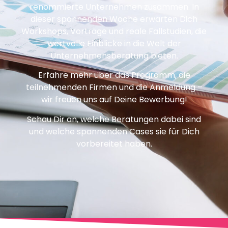
renommierte Unternehmen zusammen. In
dieser spannenden Woche erwarten Dich
Workshops, Vorträge und reale Fallstudien, die
wertvolle Einblicke in die Welt der
Unternehmensberatung bieten.
Erfahre mehr über das Programm, die
teilnehmenden Firmen und die Anmeldung –
wir freuen uns auf Deine Bewerbung!
Schau Dir an, welche Beratungen dabei sind
und welche spannenden Cases sie für Dich
vorbereitet haben.