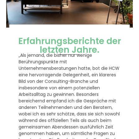
Erfahrungsberichte der
letzten Jahre.
"Die HCW bietet spannende Einblicke in die
Unternehmensberatung und den Berufsalltag
e HCW
von Beraterinnen. Die praxisnahen Case
eres
Studies sind ideal zur Vorbereitung auf
Bewerbungen und ermöglichen wertvolle
Teamerfahrungen. Der Austausch mit
anderen Teilnehmenden und Beraterinnen ist
 mit
bereichernd. Das gemeinsame Abendessen
n,
bietet eine entspannte Atmosphäre für
sowohl
Gespräche und wertvolle Insidertipps. Die
im
Teilnahme hat mich persönlich und fachlich
it
weitergebracht."
 zu