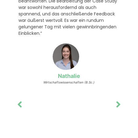
Study
ack
nden
Jannik
Wirtschaftswissenschaften (B.Sc.)