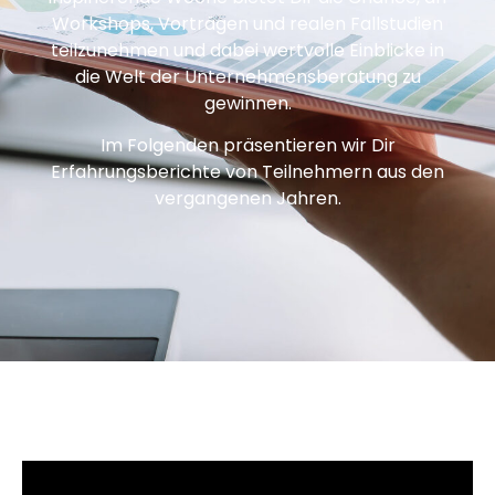
Workshops, Vorträgen und realen Fallstudien
teilzunehmen und dabei wertvolle Einblicke in
die Welt der Unternehmensberatung zu
gewinnen.
Im Folgenden präsentieren wir Dir
Erfahrungsberichte von Teilnehmern aus den
vergangenen Jahren.